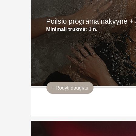
Poilsio programa nakvynė + 
Minimali trukmė:
1 n.
+
Rodyti daugiau