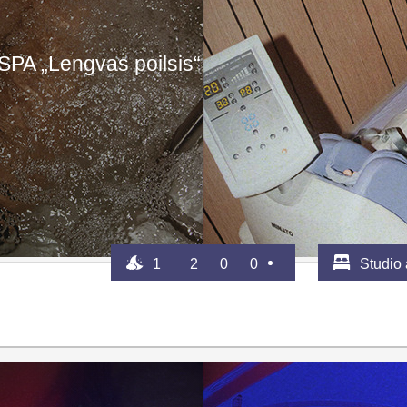
SPA „Lengvas poilsis“
1
2
0
0
Studio