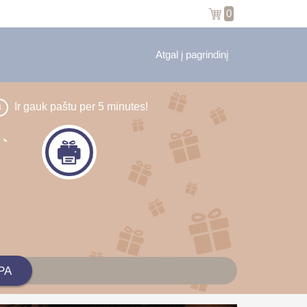
0
Atgal į pagrindinį
Ir gauk paštu per 5 minutes!
3
SPA