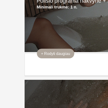
Poilsio programa nakvynė + 
Minimali trukmė:
1 n.
+
Rodyti daugiau