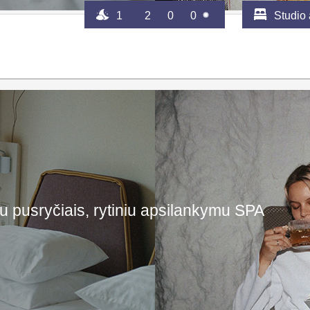
1
2
0
0
Studio
u pusryčiais, rytiniu apsilankymu SPA