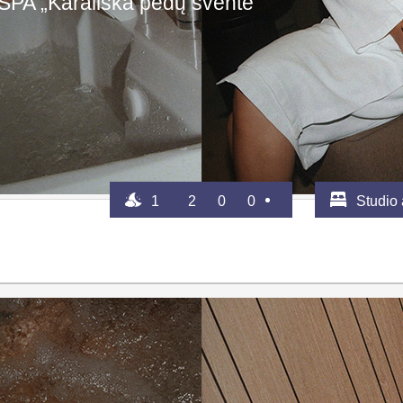
SPA „Karališka pėdų šventė“
1
2
0
0
Studio