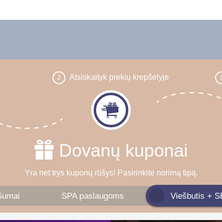
Atsiskaityk prekių krepšelyje
2
Dovanų kuponai
Yra net trys kuponų rūšys! Pasirinkite norimą tipą.
Sumai
SPA paslaugoms
Viešbutis + 