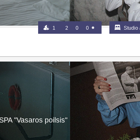
1
2
0
0
Studio
SPA "Vasaros poilsis"