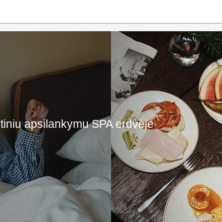
ytiniu apsilankymu SPA erdvėje