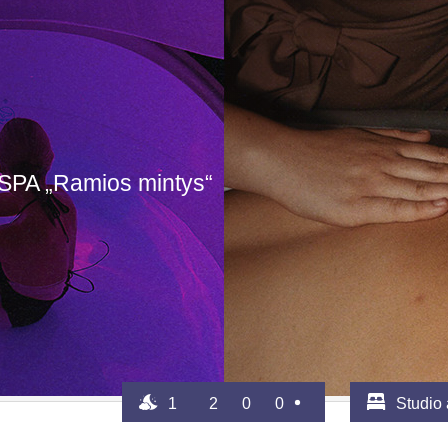
 SPA „Ramios mintys“
1
2
0
0
Studio